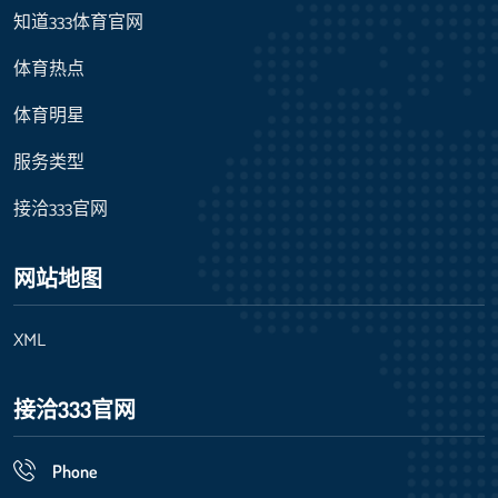
知道333体育官网
体育热点
体育明星
服务类型
接洽333官网
网站地图
XML
接洽333官网
Phone