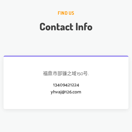
FIND US
Contact Info
福鼎市部镰之域150号.
13409421224
yhvaj@126.com