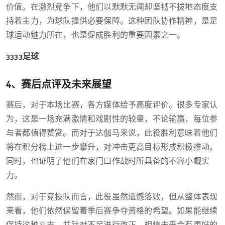
价值。在激烈竞争下，他们以默默无闻却坚韧不拔地态度支
持着主力，为球队提供必要保障。这种团队协作精神，是足
球运动魅力所在，也是促成胜利的重要因素之一。
3333足球
4、赛后点评及未来展望
赛后，对于本场比赛，各方媒体给予高度评价。很多专家认
为，这是一场充满激情和戏剧性的较量，不论输赢，每位参
与者都值得赞赏。而对于达伽马来说，此役胜利意味着他们
将在积分榜上进一步攀升，对冲击更高目标形成积极推动。
同时，也证明了他们在家门口作战时所具备的不容小觑实
力。
然而，对于竞技队而言，此役虽然遗憾落败，但从整体表现
来看，他们依然保留着季后赛争夺资格的希望。如果能继续