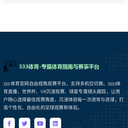
333·体育官网自由视角观赛平台，支持多机位切换、3333体
育直播、世界杯、VR沉浸观赛、球星专属镜头跟踪，让用
户随心选择最佳观赛角度，沉浸体验每一次进攻与进球，打
造个性化、自由化的足球观赛新体验。