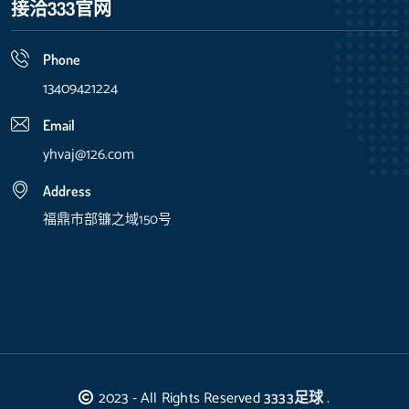
接洽333官网
Phone
13409421224
Email
yhvaj@126.com
Address
福鼎市部镰之域150号
2023 - All Rights Reserved
3333足球
.