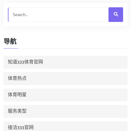
导航
知道333体育官网
体育热点
体育明星
服务类型
接洽333官网