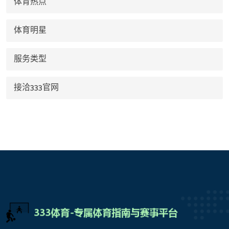
体育热点
体育明星
服务类型
接洽333官网