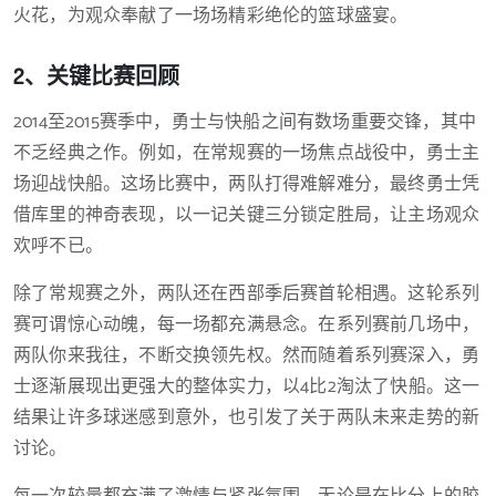
火花，为观众奉献了一场场精彩绝伦的篮球盛宴。
2、关键比赛回顾
2014至2015赛季中，勇士与快船之间有数场重要交锋，其中
不乏经典之作。例如，在常规赛的一场焦点战役中，勇士主
场迎战快船。这场比赛中，两队打得难解难分，最终勇士凭
借库里的神奇表现，以一记关键三分锁定胜局，让主场观众
欢呼不已。
除了常规赛之外，两队还在西部季后赛首轮相遇。这轮系列
赛可谓惊心动魄，每一场都充满悬念。在系列赛前几场中，
两队你来我往，不断交换领先权。然而随着系列赛深入，勇
士逐渐展现出更强大的整体实力，以4比2淘汰了快船。这一
结果让许多球迷感到意外，也引发了关于两队未来走势的新
讨论。