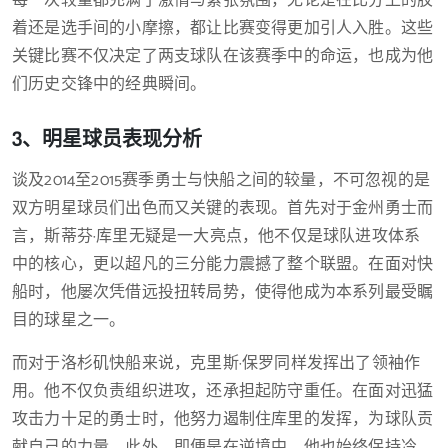
每一次较量都充满了激情与紧张氛围，无论是在比分上的胶
着还是选手间的小摩擦，都让比赛变得更加引人入胜。这些
关键比赛不仅决定了两支球队在该赛季中的命运，也成为他
们历史交锋中的经典瞬间。
3、明星球员表现分析
谈及2014至2015赛季勇士与快船之间的较量，不可忽视的是
双方明星球员们出色而又关键的表现。首先对于金州勇士而
言，斯蒂芬·库里无疑是一大亮点，他不仅是球队进攻体系
中的核心，更以超凡的三分能力震撼了整个联盟。在面对快
船时，他屡次凭借远投扭转局势，使得他成为本系列最受瞩
目的球星之一。
而对于洛杉矶快船来说，克里斯·保罗同样发挥出了领袖作
用。他不仅负责组织进攻，还承担起防守重任。在面对迅猛
攻击力十足的勇士时，他努力遏制住库里的发挥，为球队贡
献自己的力量。此外，即便是在逆境中，他也始终保持冷