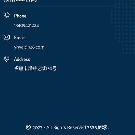
Phone
13409421224
Email
yhvaj@126.com
Address
福鼎市部镰之域150号
2023 - All Rights Reserved
3333足球
.