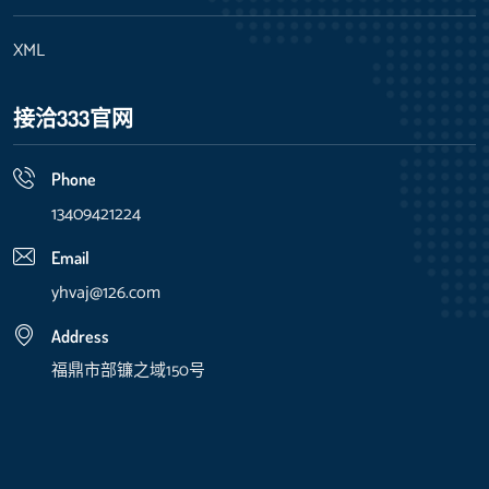
XML
接洽333官网
Phone
13409421224
Email
yhvaj@126.com
Address
福鼎市部镰之域150号