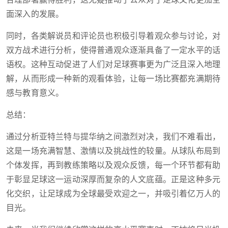
合理部署赢得胜利，这无疑推动了公众对于足球文化更加全
面深入的发展。
同时，各类解说员和评论员也积极引导着观众参与讨论，对
双方战术进行分析，使得普通观众逐渐具备了一定水平的话
语权。这种互动促进了人们对足球赛事更为广泛且深入地理
解，从而形成一种新的观看体验，让每一场比赛都充满期待
感与教育意义。
总结：
通过分析亚特兰特与提华纳之间激烈对决，我们不难看出，
这是一场充满智慧、激情以及挑战性的较量。从球队布局到
个体发挥，再到教练策略以及观众反馈，每一个环节都有助
于彰显足球这一运动深厚而复杂的人文底蕴。正是这种多元
化交织，让足球成为全球最受欢迎之一，并吸引着亿万人的
目光。