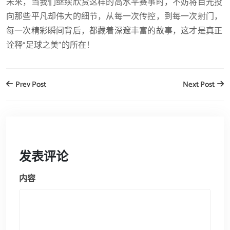
未来，当我们继续欣赏这样的高水平赛事时，不妨将目光投
向那些平凡却伟大的细节，从每一次传控，到每一次射门，
每一次精彩瞬间背后，都藏着深邃丰富的故事，这才是真正
诠释“足球之美”的所在！
Prev Post
Next Post
发表评论
内容