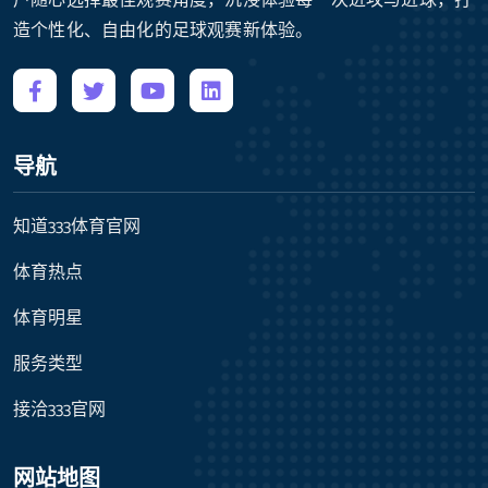
户随心选择最佳观赛角度，沉浸体验每一次进攻与进球，打
造个性化、自由化的足球观赛新体验。
导航
知道333体育官网
体育热点
体育明星
服务类型
接洽333官网
网站地图