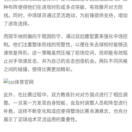
种布阵使得他们在进攻时形成多点突破，有效撕开对方防
线。同时，中场球员通过灵活跑动，为前锋提供支持，增加
了进攻选择。
而提华纳则偏向于稳固防守，通过双后腰配置来强化中场控
制。他们注重整体防线的完整性，以便在失去球权时能够迅
速恢复阵形。这一策略虽然压缩了前场空间，但却能有效阻
止对手快速反击，并为自己的反击创造机会。两队不同风格
之间的碰撞，使得比赛更加精彩。
此外，在比赛过程中，双方教练针对对方弱点进行了相应调
整。一旦某一方发现自身短板，会及时调整人员和阵型进行
补救，这样不断变化和适应使得整场比赛充满悬念，也充分
展示了足球战术灵活运用的重要性。