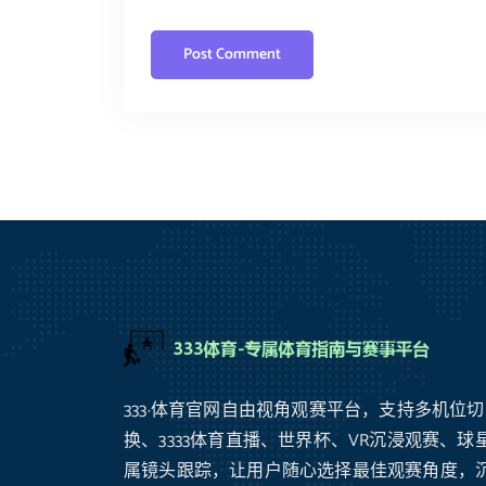
333·体育官网自由视角观赛平台，支持多机位切
换、3333体育直播、世界杯、VR沉浸观赛、球
属镜头跟踪，让用户随心选择最佳观赛角度，