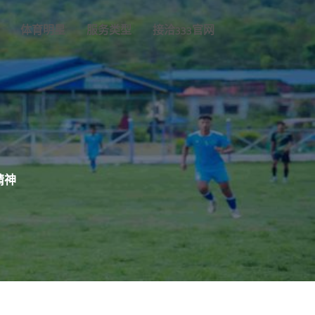
体育明星
服务类型
接洽333官网
精神