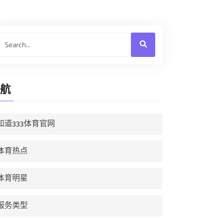
航
知道333体育官网
体育热点
体育明星
服务类型