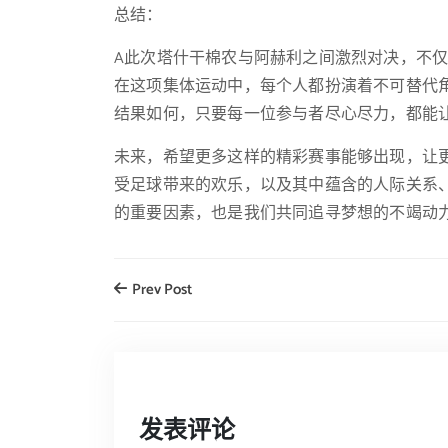
总结：
A此次塔什干棉农与阿赫利之间激烈对决，不
在这项集体运动中，每个人都扮演着不可替代
结果如何，只要每一位参与者尽心尽力，都能
未来，希望更多这样的精彩赛事能够出现，让
受足球带来的欢乐，以及其中蕴含的人际关系
的重要因素，也是我们共同追寻梦想的不竭动
Prev Post
发表评论