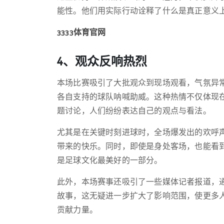
能性。他们用实际行动诠释了什么是真正意义
3333体育官网
4、观众反响热烈
本场比赛吸引了大批观众到现场观看，气氛异
各自支持的球队呐喊助威。这种热情不仅体现
题讨论，人们纷纷表达自己的观点与看法。
尤其是在关键时刻进球时，全场爆发出的欢呼
带来的快乐。同时，即使是身处客场，也能看
是足球文化最美好的一部分。
此外，本场赛事还吸引了一些媒体记者报道，
故事，这无疑进一步扩大了影响范围，使更多
贡献力量。