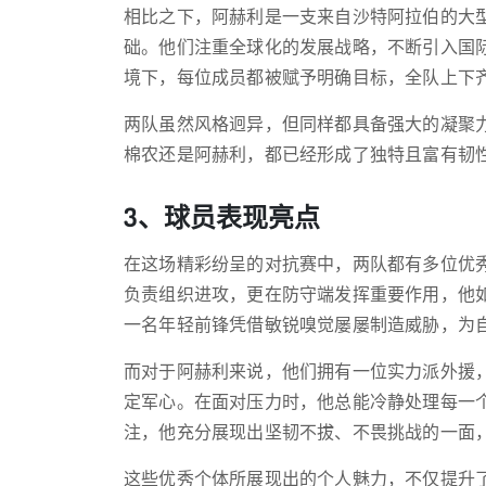
相比之下，阿赫利是一支来自沙特阿拉伯的大
础。他们注重全球化的发展战略，不断引入国
境下，每位成员都被赋予明确目标，全队上下
两队虽然风格迥异，但同样都具备强大的凝聚
棉农还是阿赫利，都已经形成了独特且富有韧
3、球员表现亮点
在这场精彩纷呈的对抗赛中，两队都有多位优
负责组织进攻，更在防守端发挥重要作用，他
一名年轻前锋凭借敏锐嗅觉屡屡制造威胁，为
而对于阿赫利来说，他们拥有一位实力派外援
定军心。在面对压力时，他总能冷静处理每一
注，他充分展现出坚韧不拔、不畏挑战的一面
这些优秀个体所展现出的个人魅力，不仅提升