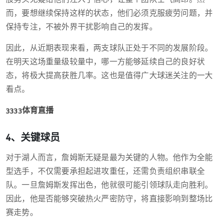
而，要想继续保持这样的状态，他们必须克服疲劳问题，并
保持专注，不被外界干扰影响自己的发挥。
因此，从近期表现来看，两支球队正处于不同的发展阶段。
在明天这场重量级较量中，哪一方能够延续自己的良好状
态，将极大提高获胜几率。这也是值得广大球迷关注的一大
看点。
3333体育直播
4、关键球员
对于湖人而言，詹姆斯无疑是最为关键的人物。他作为全能
型选手，不仅需要承担起进攻重任，还需负责组织串联全
队。一旦詹姆斯发挥出色，他就很可能引领球队走向胜利。
因此，他是否能够突破热火严密防守，将直接影响到整场比
赛走势。