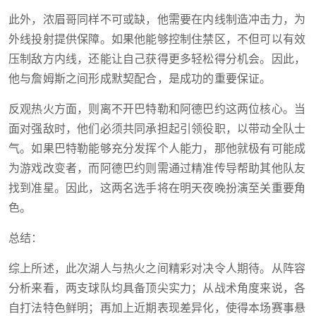
此外，浓眉哥同样不可或缺，他需要在内线制造冲击力，为
外线投射提供保障。如果他能够控制住禁区，不但可以有效
压制敌方内线，还能让自己获得更多轻松得分机会。因此，
他与詹姆斯之间形成默契配合，是成功的重要保证。
反观热火方面，则离不开巴特勒和阿德巴约这两位核心。当
面对强敌时，他们必须共同承担起引领役职，以带动全队士
气。如果巴特勒能够充分发挥个人能力，那他就极有可能成
为游戏改变者，而阿德巴约则需通过精准传导帮助其他队友
找到准星。因此，这两名选手将在明天夜晚扮演至关重要角
色。
总结：
综上所述，此次湖人与热火之间精彩对决令人期待。从阵容
分析来看，两支球队均具备顶尖实力；从战术角度来说，各
自打法特色鲜明；再加上近期表现差异化，使得本场赛事悬