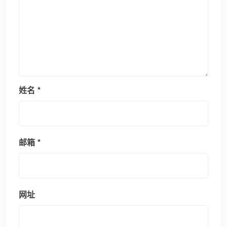
姓名
*
邮箱
*
网址