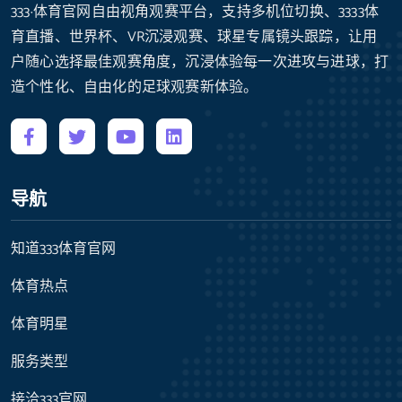
333·体育官网自由视角观赛平台，支持多机位切换、3333体
育直播、世界杯、VR沉浸观赛、球星专属镜头跟踪，让用
户随心选择最佳观赛角度，沉浸体验每一次进攻与进球，打
造个性化、自由化的足球观赛新体验。
导航
知道333体育官网
体育热点
体育明星
服务类型
接洽333官网