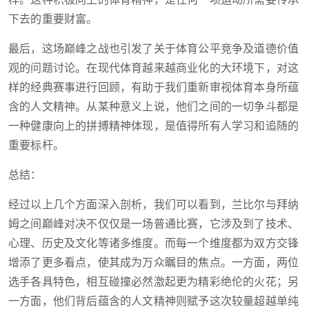
样。这种积极向上的体育精神，是任何一项运动所需要传承
下去的重要财富。
最后，这场巅峰之战也引发了关于体育公平竞争及道德价值
观的问题讨论。在现代体育越来越商业化的大环境下，对这
样的经典赛事进行回顾，有助于我们重新审视体育本身所蕴
含的人文精神。从某种意义上说，他们之间的一切争斗都是
一种健康向上的拼搏精神体现，是值得所有人学习和追随的
重要标杆。
总结：
经过以上几个方面深入剖析，我们可以看到，兰比尔与拜纳
姆之间巅峰对决不仅仅是一场普通比赛，它涉及到了技术、
心理、历史及文化等诸多维度。而每一个维度都为双方交锋
增添了更多看点，使其成为万众瞩目的焦点。一方面，两位
选手各具特色，相互碰撞必然激起更为精彩绝伦的火花；另
一方面，他们背后蕴含的人文精神则赋予这次较量超越单纯