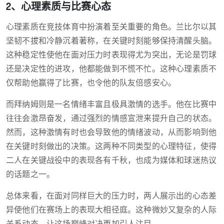
2、心理素质与比赛心态
心理素质在竞技体育中扮演着至关重要的角色。兰比尔以其
坚韧不拔和冷静沉着著称，在关键时刻能够保持清醒头脑。
这种稳定性使他在面对压力时表现得尤为突出，无论是罚球
还是决定性的进攻，他都能做到不慌不忙。这种心理素质不
仅帮助他赢得了比赛，也令他的队友倍感安心。
而拜纳姆则是一名情绪丰富且极具激情的选手。他在比赛中
往往会激昂奋发，通过强烈的情感宣泄来提升自己的状态。
然而，这种激情有时也会导致他的情绪波动，从而影响到他
在关键时刻做出的决策。这两种不同类型的心理特征，使得
二人在关键战役中的表现各有千秋，也成为媒体和球迷热议
的话题之一。
总体来看，在面对同样巨大的压力时，两人展示出的心态差
异使他们在赛场上的表现大相径庭。这种微妙又复杂的人际