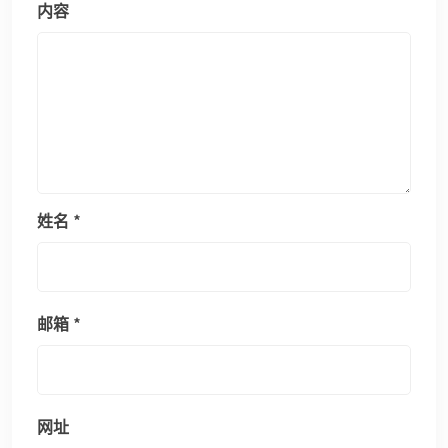
内容
姓名
*
邮箱
*
网址