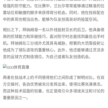
极强的防守能力。在比赛中，兰比尔常常能够通过精准的位
置站位和敏捷的脚步来获得得分机会。同时，他在挡拆配合
中的表现也相当出色，能够为队友创造良好的投篮空间。
相比之下，拜纳姆是一名以外线投射见长的后卫。他具备很
高的控球能力和突破技巧，面对防守时总能找到最佳出手时
机。拜纳姆在三分线外尤其具有威胁，频繁的大范围投射让
他成为了球队进攻的重要核心。此外，他还能够通过灵活多
变的运球方式制造错位，为自己或者队友创造机会。
两者在技战术上的不同使得他们之间形成了鲜明对比。在双
方交锋时，各自优势被充分发挥出来，使得比赛充满悬念。
而这种技术层面的较量，也正是吸引众多球迷关注和讨论的
重要原因之一。