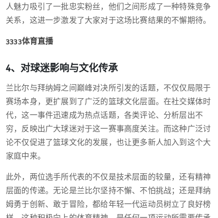
人魅力吸引了一批忠实粉丝，他们之间形成了一种特殊竞争
关系，这进一步激发了大家对于这场比赛结果的不懈期待。
3333体育直播
4、对球迷影响与文化传承
兰比尔与拜纳姆之间巅峰对决所引发的话题，不仅仅局限于
赛场本身，更扩展到了广泛的篮球文化层面。在社交媒体时
代，这一事件迅速成为热点话题，各类评论、分析层出不
穷，反映出广大球迷对于这一赛事高度关注。而这种广泛讨
论不仅促进了篮球文化的发展，也让更多新人加入到这个大
家庭中来。
此外，两位选手所代表的不仅是技术层面的较量，还有精神
层面的传递。无论是兰比尔坚持不懈、不怕挑战；还是拜纳
姆勇于创新、敢于冒险，都给年轻一代运动员树立了良好榜