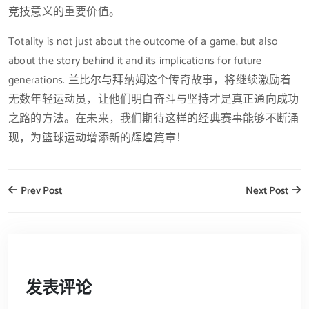
竞技意义的重要价值。
Totality is not just about the outcome of a game, but also
about the story behind it and its implications for future
generations. 兰比尔与拜纳姆这个传奇故事，将继续激励着
无数年轻运动员，让他们明白奋斗与坚持才是真正通向成功
之路的方法。在未来，我们期待这样的经典赛事能够不断涌
现，为篮球运动增添新的辉煌篇章！
Prev Post
Next Post
发表评论