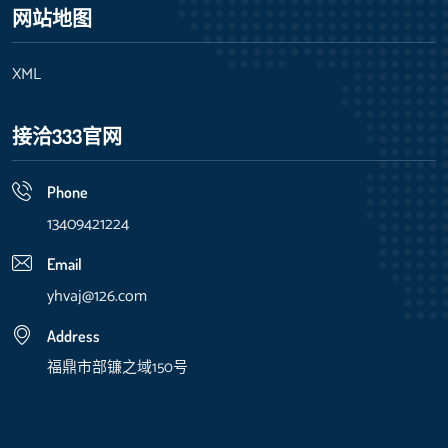
网站地图
XML
接洽333官网
Phone
13409421224
Email
yhvaj@126.com
Address
福鼎市部镰之域150号