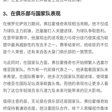
赛，让更多球迷认识并喜爱上这位年轻前锋。
3、在俱乐部与国家队表现
在佛罗伦萨效力期间，弗拉霍维奇表现相当亮眼。他不仅成
为球队主力前锋，还屡屡打入关键进球，为球队争取胜利。
在意甲联赛中，他展现出的进攻能力与得分技巧使其成为联
盟中最具威胁性的攻击手之一。赛季结束时，他收获的不仅
是个人荣誉，还有来自各大豪门俱乐部的一致赞赏。
与此同时，在国家队方面，弗拉霍维奇也开始频繁入选塞尔
维亚国家队。作为新一代前锋代表之一，他承载着国家队未
来希望。在国际赛事中，他多次为国家队贡献进球，使得塞
尔维亚在国际足坛逐渐崭露头角。而他的表现也让更多人看
到了这位年轻球员非凡潜力及未来可能带来的巨大影响。
值得注意的是，无论是在俱乐部还是国家队，弗拉霍维奇始
终保持着谦逊态度。他注重团队合作，将个人荣耀视作集体