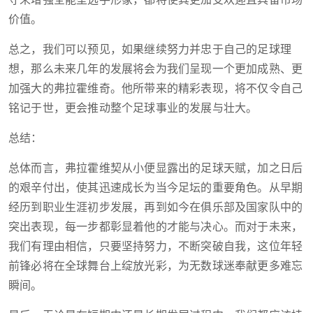
守来增强全能型选手形象，都将使其更加受欢迎且具备市场
价值。
总之，我们可以预见，如果继续努力并忠于自己的足球理
想，那么未来几年的发展将会为我们呈现一个更加成熟、更
加强大的弗拉霍维奇。他所带来的精彩表现，将不仅令自己
铭记于世，更会推动整个足球事业的发展与壮大。
总结：
总体而言，弗拉霍维契从小便显露出的足球天赋，加之日后
的艰辛付出，使其迅速成长为当今足坛的重要角色。从早期
经历到职业生涯初步发展，再到如今在俱乐部及国家队中的
突出表现，每一步都彰显着他的才能与决心。而对于未来，
我们有理由相信，只要坚持努力，不断突破自我，这位年轻
前锋必将在全球舞台上绽放光彩，为无数球迷奉献更多难忘
瞬间。