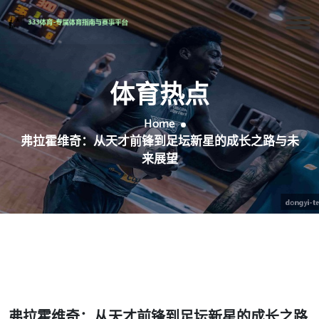
体育热点
Home
弗拉霍维奇：从天才前锋到足坛新星的成长之路与未
来展望
弗拉霍维奇：从天才前锋到足坛新星的成长之路