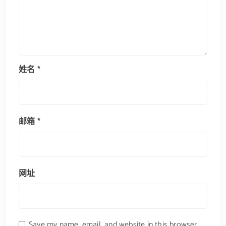
姓名
*
邮箱
*
网址
Save my name, email, and website in this browser