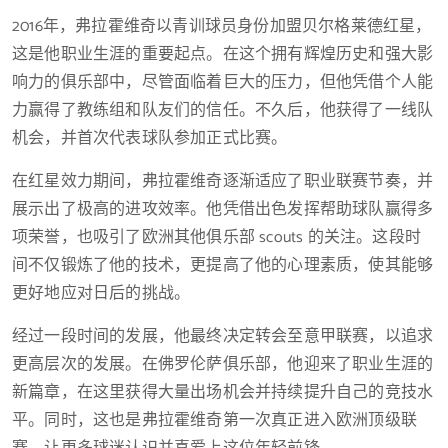
2016年，弗拉霍维奇以青训球员身份加盟贝尔格莱德红星，
这是他职业生涯的重要起点。在这个拥有辉煌历史和强大影
响力的俱乐部中，尽管面临着巨大的压力，但他凭借个人能
力赢得了教练组和队友们的信任。不久后，他获得了一线队
机会，并首次代表球队参加正式比赛。
在红星效力期间，弗拉霍维奇逐渐适应了职业联赛节奏，并
展示出了极高的进攻效率。他凭借出色发挥帮助球队赢得多
项荣誉，也吸引了欧洲其他俱乐部 scouts 的关注。这段时
间不仅锻炼了他的技术，更提高了他的心理素质，使其能够
更好地应对日后的挑战。
经过一段时间的发展，他最终决定转会至意甲联赛，以追求
更高层次的发展。在佛罗伦萨俱乐部，他迎来了职业生涯的
新篇章，在这里获得大量出场机会并持续提升自己的竞技水
平。同时，这也是弗拉霍维奇第一次真正进入欧洲顶级联