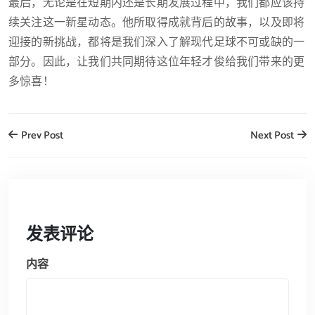
最后，无论是在短期内还是长期发展过程中，我们都应该持
续关注这一新星动态。他所取得成就背后的故事，以及即将
迎接的新挑战，都将是我们深入了解现代足球不可或缺的一
部分。因此，让我们共同期待这位年轻才俊给我们带来的更
多惊喜！
Prev Post
Next Post
发表评论
内容